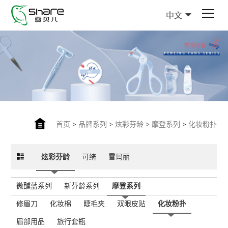
中文
首页
>
品牌系列
>
炫彩芬龄
>
摩登系列
>
化妆粉扑
炫彩芬龄
可绮
雪玛丽
微醺蓝系列
新芬龄系列
摩登系列
修眉刀
化妆棉
睫毛夹
双眼皮贴
化妆粉扑
眉部用品
旅行套瓶