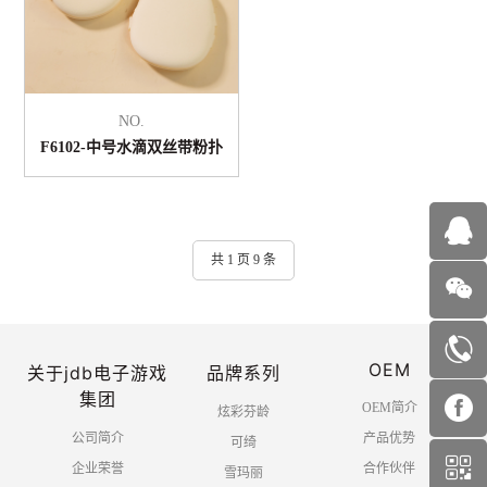
NO.
F6102-中号水滴双丝带粉扑
共 1 页 9 条
OEM
关于jdb电子游戏
品牌系列
集团
OEM简介
炫彩芬龄
公司简介
产品优势
可绮
企业荣誉
合作伙伴
雪玛丽