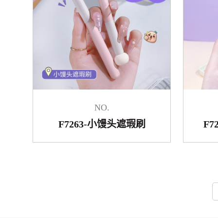
NO.
F7263-小馒头遮瑕刷
F