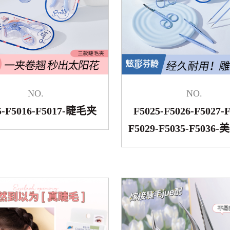
NO.
NO.
5-F5016-F5017-睫毛夹
F5025-F5026-F5027-F
F5029-F5035-F503