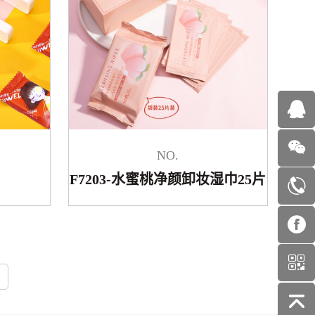
NO.
F7203-水蜜桃净颜卸妆湿巾25片