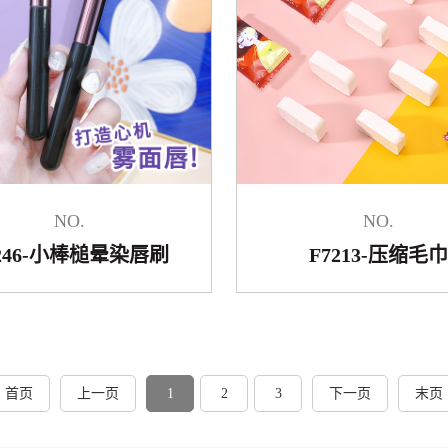
NO.
NO.
7246-小棒槌晕染唇刷
F7213-压缩毛巾
首页
上一页
1
2
3
下一页
末页