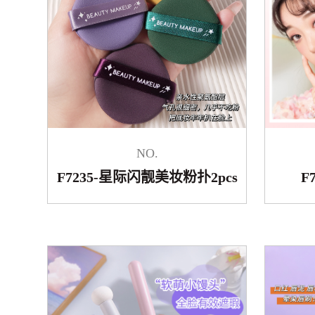
NO.
F7235-星际闪靓美妆粉扑2pcs
F