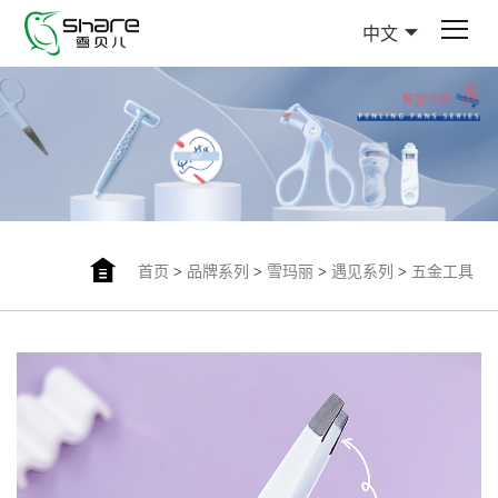
中文
首页
>
品牌系列
>
雪玛丽
>
遇见系列
>
五金工具