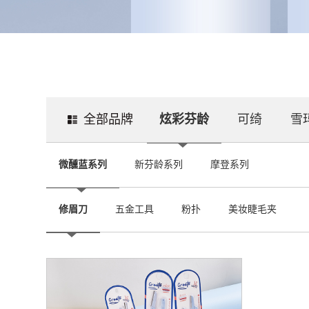
全部品牌
炫彩芬龄
可绮
雪
微醺蓝系列
新芬龄系列
摩登系列
修眉刀
五金工具
粉扑
美妆睫毛夹