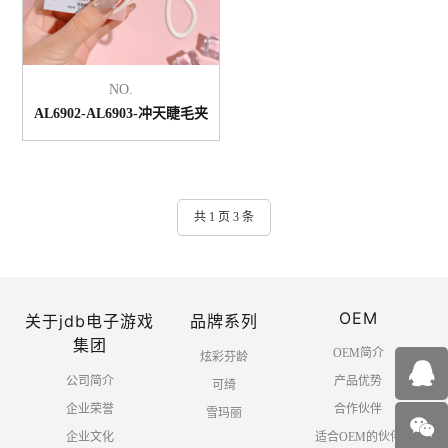
NO.
AL6902-AL6903-冲天睫毛夹
共 1 页 3 条
OEM
关于jdb电子游戏
品牌系列
集团
OEM简介
炫彩芬龄
公司简介
产品优势
可绮
企业荣誉
合作伙伴
雪玛丽
企业文化
适合OEM的伙伴