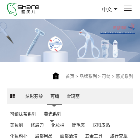
中文
首页
>
品牌系列
>
可绮
>
暮光系列
炫彩芬龄
可绮
雪玛丽
可绮抹茶系列
暮光系列
美妆刷
修眉刀
化妆棉
睫毛夹
双眼皮贴
化妆粉扑
眉部用品
面部清洁
五金工具
旅行套瓶