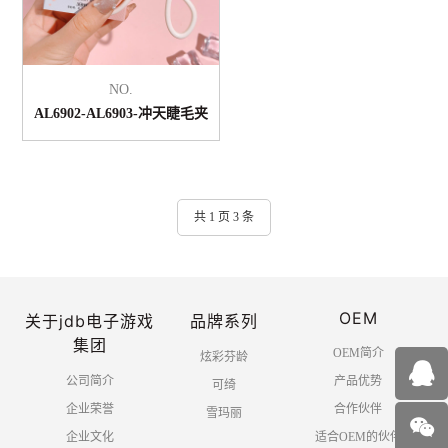
NO.
AL6902-AL6903-冲天睫毛夹
共 1 页 3 条
OEM
关于jdb电子游戏
品牌系列
集团
OEM简介
炫彩芬龄
公司简介
产品优势
可绮
企业荣誉
合作伙伴
雪玛丽
企业文化
适合OEM的伙伴