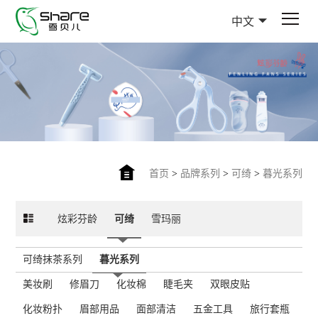
中文
首页
>
品牌系列
>
可绮
>
暮光系列
炫彩芬龄
可绮
雪玛丽
可绮抹茶系列
暮光系列
美妆刷
修眉刀
化妆棉
睫毛夹
双眼皮贴
化妆粉扑
眉部用品
面部清洁
五金工具
旅行套瓶